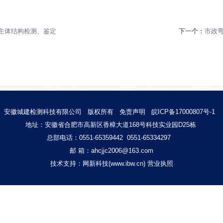
主体结构检测、鉴定
下一个：
市政
安徽城建检测科技有限公司
版权所有
免责声明
皖ICP备17000807号-1
地址：安徽省合肥市高新区香樟大道168号科技实业园D25栋
总部电话：0551-65359442 0551-65334297
邮 箱：ahcjjc2006@163.com
技术支持
：
网新科技
(
www.ibw.cn
)
营业执照