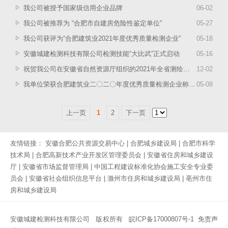
我公司被授予国家级信用企业品牌
06
-
02
我公司被推荐为 “合肥市自建房危险性鉴定单位”
05
-
27
我公司获评为“合肥建筑业2021年度优秀质量检测企业”
05
-
18
安徽城建检测科技有限公司检测技能“大比武”正式启动
05
-
16
祝贺我公司在安徽省自然资源厅组织的2021年全省测绘地理信息质量“双随机”监督抽查中结果良好！
12
-
02
我单位荣获合肥建筑业二〇二〇年度优秀质量检测企业称号，蔡健同志被评为合肥建筑业二〇二〇年度优秀检测工程师！
05
-
08
上一页
1
2
下一页
友情链接：
安徽合肥公共资源交易中心
|
合肥城乡建设局
|
合肥市科学
技术局
|
合肥高新技术产业开发区管理委员会
|
安徽省住房和城乡建设
厅
|
安徽省市场监督管理局
|
中国工程建设标准化协会施工安全专业委
员会
|
安徽省社会组织信息平台
|
滁州市住房和城乡建设局
|
亳州市住
房和城乡建设局
安徽城建检测科技有限公司 版权所有
皖ICP备17000807号-1
免责声